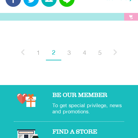
2
1
3
4
5
BE OUR MEMBER
To get special privilege, news
and promotions.
FIND A STORE