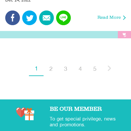
1
2
3
4
5
BE OUR MEMBER
To get special privilege, news
and promotions.