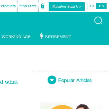
Products
Find Store
TH
EN
Member Sign Up
nd what