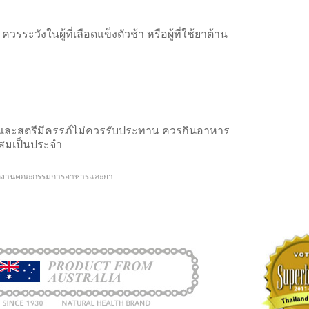
วรระวังในผู้ที่เลือดแข็งตัวช้า หรือผู้ที่ใช้ยาต้าน
็กและสตรีมีครรภ์ไม่ควรรับประทาน ควรกินอาหาร
ะสมเป็นประจำ
ำนักงานคณะกรรมการอาหารและยา