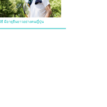
วิธี มีอายุยืนยาวอย่างคนญี่ปุ่น