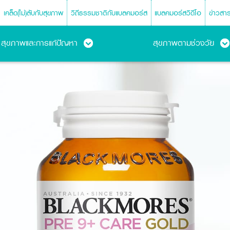
เคล็ด(ไม่)ลับกับสุขภาพ
วิถีธรรมชาติกับแบลคมอร์ส
แบลคมอร์สวิดีโอ
ข่าวสา
สุขภาพและการแก้ปัญหา
สุขภาพตามช่วงวัย