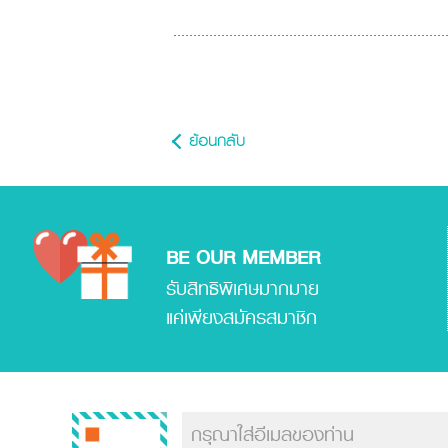
BE OUR MEMBER
รับสิทธิพิเศษมากมาย
แค่เพียงสมัครสมาชิก