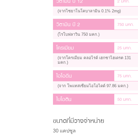
วิตามิน บี 12
2 มคก.
(จากไซยาโนโคบาลามิน 0.1% 2mg)
วิตามิน บี 2
750 มคก.
(ไรโบฟลาวิน 750 มคก.)
โครเมียม
25 มคก.
(จากโครเมียม คลอไรด์ เฮกซาไฮเดรต 131
มคก.)
ไอโอดีน
75 มคก.
(จาก โพแทสเซียมไอโอไดด์ 97.86 มคก.)
ไบโอติน
50 มคก.
ขนาดที่มีวางจำหน่าย
30 แคปซูล