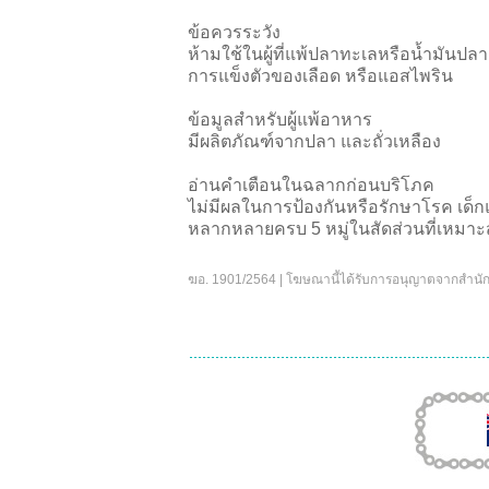
ข้อควรระวัง
ห้ามใช้ในผู้ที่แพ้ปลาทะเลหรือน้ำมันปลา ค
การแข็งตัวของเลือด หรือแอสไพริน
ข้อมูลสำหรับผู้แพ้อาหาร
มีผลิตภัณฑ์จากปลา และถั่วเหลือง
อ่านคำเตือนในฉลากก่อนบริโภค
ไม่มีผลในการป้องกันหรือรักษาโรค เด
หลากหลายครบ 5 หมู่ในสัดส่วนที่เหมา
ฆอ. 1901/2564 | โฆษณานี้ได้รับการอนุญาตจากส