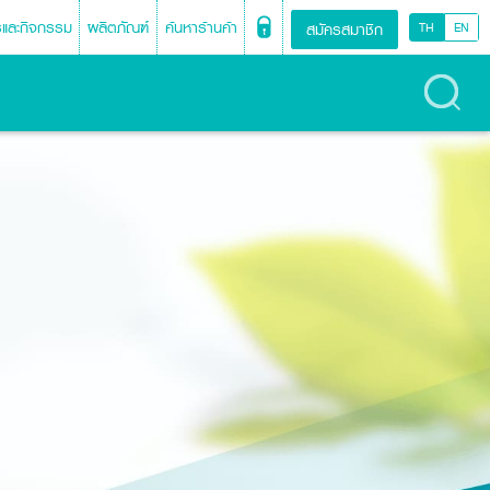
รและกิจกรรม
ผลิตภัณฑ์
ค้นหาร้านค้า
สมัครสมาชิก
TH
EN