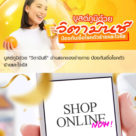
บูสต์ภูมิด้วย "วิตามินซี" ด่านแรกของร่างกาย ป้องกันเชื้อโรคตัว
ร้ายและไวรัส