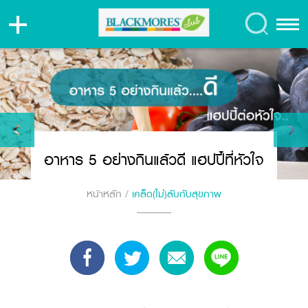
อาหาร 5 อย่างกินแล้วดี แฮปปี้ที่หัวใจ
หน้าหลัก
/
เคล็ด(ไม่)ลับกับสุขภาพ