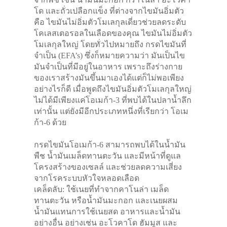
โด และถั่วเปลือกแข็ง ที่ต่างจากไขมันอิ่มตัว
คือ ไขมันไม่อิ่มตัวโมเลกุลเดี่ยวช่วยลดระดับ
โคเลสเตอรอลในเลือดของคุณ ไขมันไม่อิ่มตัว
โมเลกุลใหญ่ โดยทั่วไปหมายถึง กรดไขมันที่
จำเป็น (EFA’s) ซึ่งก็หมายความว่า มันเป็นไข
มันจำเป็นที่มีอยู่ในอาหาร เพราะถึงร่างกาย
ของเราสร้างมันขึ้นมาเองได้แต่ก็ไม่พอเพียง
อย่างไรก็ดี เมื่อพูดถึงไขมันอิ่มตัวโมเลกุลใหญ่
ไม่ได้มีเพียงแค่โอเมก้า-3 ที่พบได้ในปลาน้ำลึก
เท่านั้น แต่ยังมีอีกประเภทหนึ่งที่เรียกว่า โอเม
ก้า-6 ด้วย
กรดไขมันโอเมก้า-6 สามารถพบได้ในน้ำมัน
พืช น้ำมันเมล็ดทานตะวัน และมีหน้าที่ดูแล
โครงสร้างของเซลล์ และช่วยลดความเสี่ยง
จากโรคระบบหัวใจหลอดเลือด
เคล็ดลับ: ใช้เนยที่ทำจากคาโนล่า เมล็ด
ทานตะวัน หรือน้ำมันมะกอก และเนยผสม
น้ำมันแทนการใช้เนยสด อาหารและน้ำมัน
อย่างอื่น อย่างเช่น อะโวคาโด ฮัมมูส และ