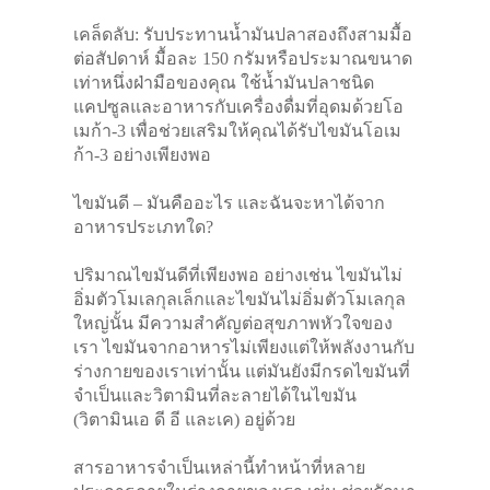
เคล็ดลับ: รับประทานน้ำมันปลาสองถึงสามมื้อ
ต่อสัปดาห์ มื้อละ 150 กรัมหรือประมาณขนาด
เท่าหนึ่งฝ่ามือของคุณ ใช้น้ำมันปลาชนิด
แคปซูลและอาหารกับเครื่องดื่มที่อุดมด้วยโอ
เมก้า-3 เพื่อช่วยเสริมให้คุณได้รับไขมันโอเม
ก้า-3 อย่างเพียงพอ
ไขมันดี – มันคืออะไร และฉันจะหาได้จาก
อาหารประเภทใด?
ปริมาณไขมันดีที่เพียงพอ อย่างเช่น ไขมันไม่
อิ่มตัวโมเลกุลเล็กและไขมันไม่อิ่มตัวโมเลกุล
ใหญ่นั้น มีความสำคัญต่อสุขภาพหัวใจของ
เรา ไขมันจากอาหารไม่เพียงแต่ให้พลังงานกับ
ร่างกายของเราเท่านั้น แต่มันยังมีกรดไขมันที่
จำเป็นและวิตามินที่ละลายได้ในไขมัน
(วิตามินเอ ดี อี และเค) อยู่ด้วย
สารอาหารจำเป็นเหล่านี้ทำหน้าที่หลาย