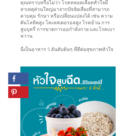
คุณทราบหรือไม่ว่า โรคหลอดเลือดหัวใจมี
สาเหตุส่วนใหญ่มาจากปัจจัยเสี่ยงที่สามารถ
ควบคุม รักษา หรือเปลี่ยนแปลงได้ เช่น ความ
ดันโลหิตสูง โคเลสเตอรอลสูง โรคอ้วน การ
สูบบุหรี่ การขาดการออกำลังกาย และโรคเบา
หวาน
นี่เป็นอาหาร 5 อันดับต้นๆ ที่ดีต่อสุขภาพหัวใจ