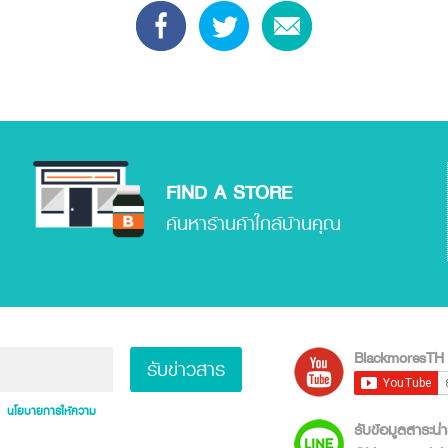
FIND A STORE
ค้นหาร้านค้าใกล้บ้านคุณ
BlackmoresTH
รับข่าวสาร
นโยบายการให้ความ
ะ
รับข้อมูลสาระน่าร