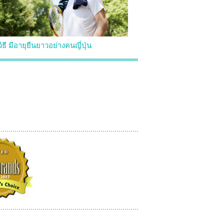
วิธี มีอายุยืนยาวอย่างคนญี่ปุ่น