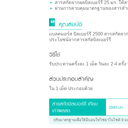
สารสกัดจากผลบิลเบอร์รี 25 มก. ให
ผ่านการควบคุมมาตรฐานของสารสำ
คุณสมบัติ
แบลคมอร์ส บิลเบอร์รี 2500 สารสกัดจาก
ประโยชน์จากสารสกัดบิลเบอร์รี
วิธีใช้
รับประทานครั้งละ 1 เม็ด วันละ 2-4 ครั้ง 
ส่วนประกอบสำคัญ
ใน 1 เม็ด ประกอบด้วย
สารสกัดบิลเบอร์รี่ เทียบ
2500 มก.
เท่าผลสด
ปรับมาตรฐานเพื่อให้มีแอนโทไซยาโนไซด์ 9 ม