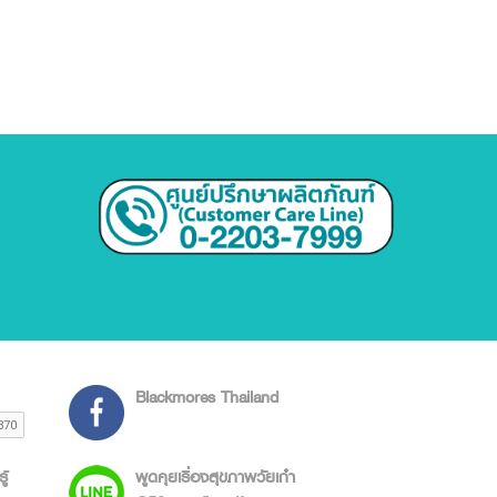
Blackmores Thailand
ู้
พูดคุยเรื่องสุขภาพวัยเก๋า