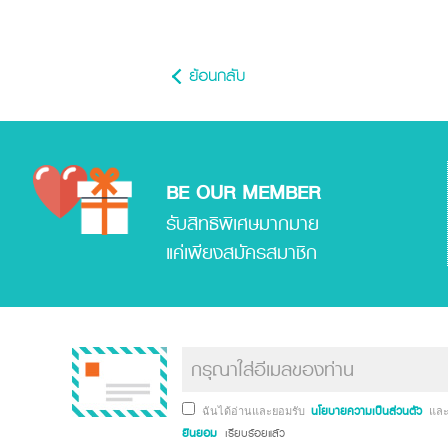
BE OUR MEMBER
รับสิทธิพิเศษมากมาย
แค่เพียงสมัครสมาชิก
นโยบายความเป็นส่วนตัว
ฉันได้อ่านและยอมรับ
แล
ยินยอม
เรียบร้อยแล้ว