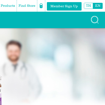
Products
Find Store
TH
EN
Member Sign Up